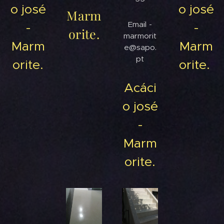
o josé
o josé
Marm
Email -
-
-
orite.
marmorit
Marm
Marm
e@sapo.
pt
orite.
orite.
Acáci
o josé
-
Marm
orite.