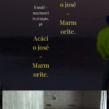
o josé
Email -
-
marmori
te@sapo.
Marm
pt
orite.
Acáci
o josé
-
Marm
orite.