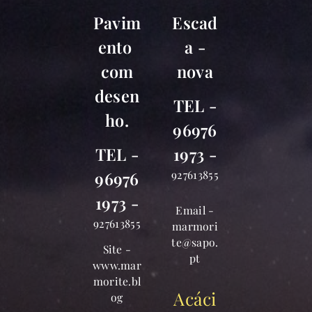
Pavim
Escad
ento
a -
com
nova
desen
TEL -
ho.
96976
TEL -
1973 -
927613855
96976
1973 -
Email -
927613855
marmori
te@sapo.
Site -
pt
www.mar
morite.bl
Acáci
og