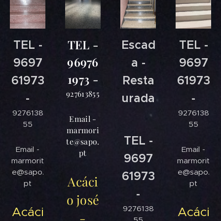
TEL -
TEL -
Escad
TEL -
96976
9697
a -
9697
1973 -
61973
Resta
61973
927613855
-
urada
-
9276138
9276138
Email -
55
55
marmori
TEL -
te@sapo.
Email -
Email -
pt
9697
marmorit
marmorit
e@sapo.
e@sapo.
61973
Acáci
pt
pt
-
o josé
9276138
Acáci
Acáci
-
55